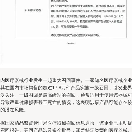
国内医疗器械行业发生一起重大召回事件。一家知名医疗器械企
其在国内市场销售的超过17.8万件产品实施一级召回，引发业界
广泛关注。一级召回是最高级别的召回，通常适用于使用该器械
能导致严重健康损害甚至死亡的情况，这表明涉事产品可能存在
高的潜在风险。
根据国家药品监督管理局医疗器械召回信息通报，该企业已主动
交召回报告。召回产品涉及多个批号，涵盖特定类型的医疗器械