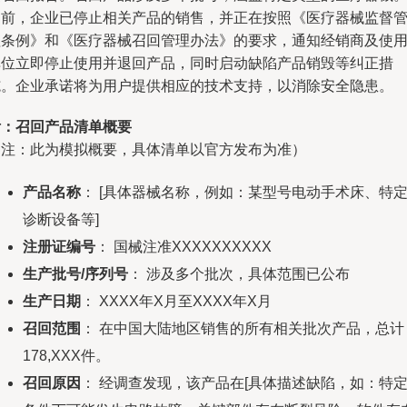
目前，企业已停止相关产品的销售，并正在按照《医疗器械监督
理条例》和《医疗器械召回管理办法》的要求，通知经销商及使
单位立即停止使用并退回产品，同时启动缺陷产品销毁等纠正措
施。企业承诺将为用户提供相应的技术支持，以消除安全隐患。
附：召回产品清单概要
（注：此为模拟概要，具体清单以官方发布为准）
产品名称
： [具体器械名称，例如：某型号电动手术床、特
诊断设备等]
注册证编号
： 国械注准XXXXXXXXXX
生产批号/序列号
： 涉及多个批次，具体范围已公布
生产日期
： XXXX年X月至XXXX年X月
召回范围
： 在中国大陆地区销售的所有相关批次产品，总计
178,XXX件。
召回原因
： 经调查发现，该产品在[具体描述缺陷，如：特