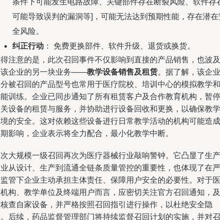
条件下可能发生电路故障、关键部件存在断裂风险、软件存
可能导致误判的漏洞等]，可能无法达到预期性能，存在潜在
全风险。
纠正行动
： 免费更换部件、软件升级、退货或换货。
值得注意的是，此次召回事件不仅影响到直接的产品销售，也波
了该企业的另一块业务——
教学设备销售及租赁
。据了解，该企
部分被召回的产品型号也常用于医疗院校、培训中心的模拟教学
技能训练。企业已同步通知了所有租赁客户及合作教育机构，暂
相关设备的租赁与服务，并协助进行设备回收和更换，以确保教
环境的安全。这对依赖这些设备进行日常教学活动的机构可能造
短期影响，企业表示将全力配合，最小化教学中断。
本次大规模一级召回再次为医疗器械行业敲响警钟。它凸显了生
企业从设计、生产到流通全链条质量管控的重要性，也体现了在
格监管下企业主动承担主体责任、保障用户安全的必要性。对于
疗机构、教学单位及终端用户而言，应密切关注官方召回通知，
时核查自家设备，并严格按照召回指引进行操作，以杜绝安全隐
患。后续，药品监督管理部门将持续监督召回计划的实施，并对